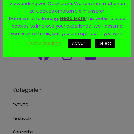
Verwendung von Cookies zu. Weitere Informationen
zu Cookies erhalten Sie in unserer
Datenschutzerklärung.
Read More
This website uses
cookies to improve your experience. We'll assume
Social Media
you're ok with this, but you can opt-out if you wish.
Cookie settings
ACCEPT
Reject
Kategorien
EVENTS
Festivals
Konzerte