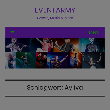
EVENTARMY
Events, Music & More
Menu
Schlagwort:
Ayliva