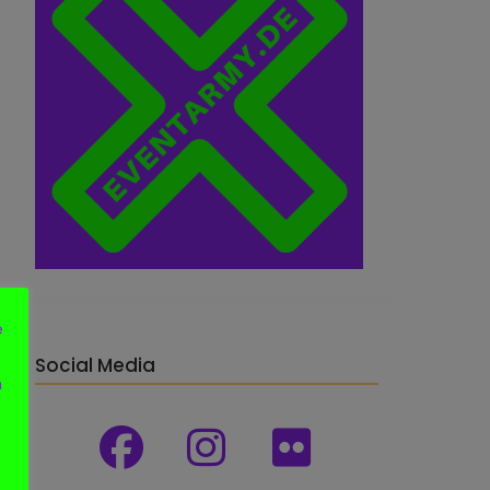
e
Social Media
n