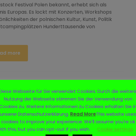
stock Festival Polen bekannt, erhebt sich als
nis Europas. Es lockt mit Konzerten, Workshops
lichkeiten der polnischen Kultur, Kunst, Politik
uptcampingplätzen Hunderttausende von
ad more
Diese Webseite für Sie verwendet Cookies. Durch die weiter
Nutzung der Webseite stimmen Sie der Verwendung von
Cookies zu. Weitere Informationen zu Cookies erhalten Sie i
unserer Datenschutzerklärung.
Read More
This website uses
cookies to improve your experience. We'll assume you're ok
ith this, but you can opt-out if you wish.
Cookie settings