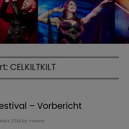
rt:
CELKILTKILT
stival – Vorbericht
 März 2024
by
Yvonne