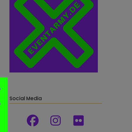
e
Social Media
n