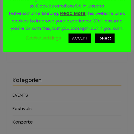
zu Cookies erhalten Sie in unserer
Datenschutzerklärung.
Read More
This website uses
cookies to improve your experience. We'll assume
Social Media
you're ok with this, but you can opt-out if you wish.
Cookie settings
ACCEPT
Reject
Kategorien
EVENTS
Festivals
Konzerte