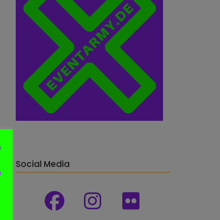
e
Social Media
n