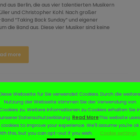
 aus Berlin, die aus vier talentierten Musikern
üller und Christopher Kohl. Nach großer
US-Band “Taking Back Sunday” und eigener
m die Band aus. Diese vier Musiker sind keine
ad more
Diese Webseite für Sie verwendet Cookies. Durch die weiter
Nutzung der Webseite stimmen Sie der Verwendung von
Cookies zu. Weitere Informationen zu Cookies erhalten Sie i
unserer Datenschutzerklärung.
Read More
This website uses
cookies to improve your experience. We'll assume you're ok
ith this, but you can opt-out if you wish.
Cookie settings