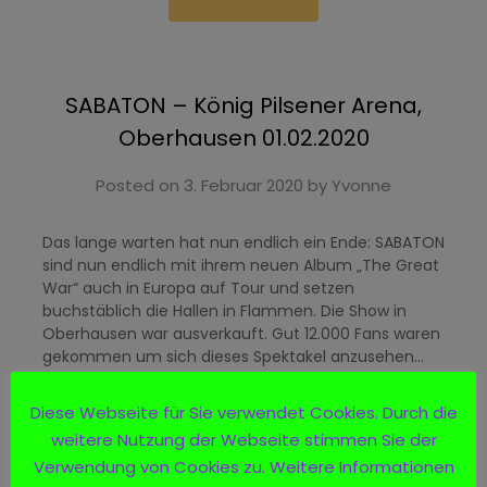
SABATON – König Pilsener Arena,
Oberhausen 01.02.2020
Posted on
3. Februar 2020
by
Yvonne
Das lange warten hat nun endlich ein Ende: SABATON
sind nun endlich mit ihrem neuen Album „The Great
War“ auch in Europa auf Tour und setzen
buchstäblich die Hallen in Flammen. Die Show in
Oberhausen war ausverkauft. Gut 12.000 Fans waren
gekommen um sich dieses Spektakel anzusehen…
Diese Webseite für Sie verwendet Cookies. Durch die
Read more
weitere Nutzung der Webseite stimmen Sie der
Verwendung von Cookies zu. Weitere Informationen