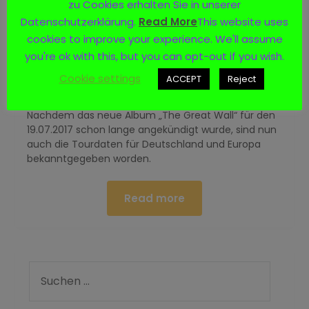
zu Cookies erhalten Sie in unserer
Datenschutzerklärung.
Read More
This website uses
SABATON auf großer Europatour
cookies to improve your experience. We'll assume
2020
you're ok with this, but you can opt-out if you wish.
Cookie settings
Posted on
30. Juni 2019
by
Yvonne
ACCEPT
Reject
Nachdem das neue Album „The Great Wall“ für den
19.07.2017 schon lange angekündigt wurde, sind nun
auch die Tourdaten für Deutschland und Europa
bekanntgegeben worden.
Read more