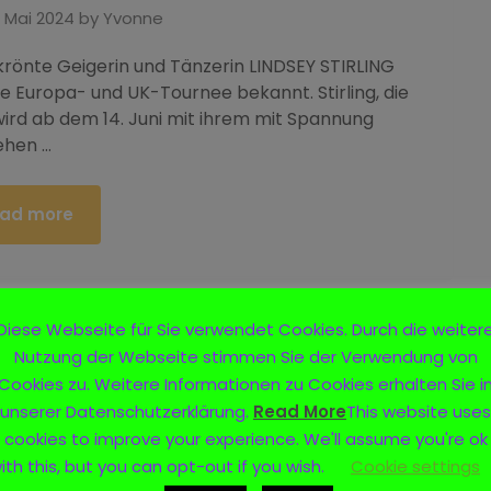
. Mai 2024
by
Yvonne
krönte Geigerin und Tänzerin LINDSEY STIRLING
e Europa- und UK-Tournee bekannt. Stirling, die
wird ab dem 14. Juni mit ihrem mit Spannung
ehen …
ad more
Diese Webseite für Sie verwendet Cookies. Durch die weiter
Nutzung der Webseite stimmen Sie der Verwendung von
Cookies zu. Weitere Informationen zu Cookies erhalten Sie i
unserer Datenschutzerklärung.
Read More
This website uses
cookies to improve your experience. We'll assume you're ok
ith this, but you can opt-out if you wish.
Cookie settings