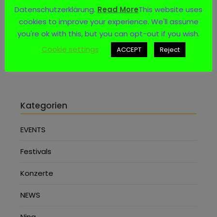
Datenschutzerklärung.
Read More
This website uses
Social Media
cookies to improve your experience. We'll assume
you're ok with this, but you can opt-out if you wish.
Cookie settings
ACCEPT
Reject
Kategorien
EVENTS
Festivals
Konzerte
NEWS
Nina