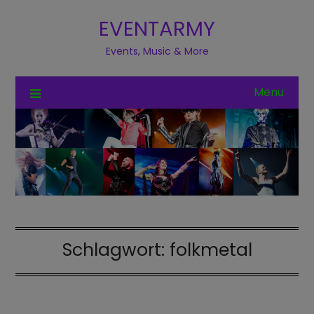
EVENTARMY
Events, Music & More
Menu
Schlagwort:
folkmetal