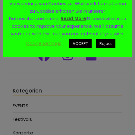
Verwendung von Cookies zu. Weitere Informationen
zu Cookies erhalten Sie in unserer
Datenschutzerklärung.
Read More
This website uses
cookies to improve your experience. We'll assume
Social Media
you're ok with this, but you can opt-out if you wish.
Cookie settings
ACCEPT
Reject
Kategorien
EVENTS
Festivals
Konzerte