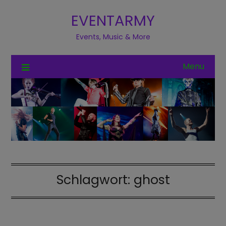
EVENTARMY
Events, Music & More
Menu
Schlagwort:
ghost