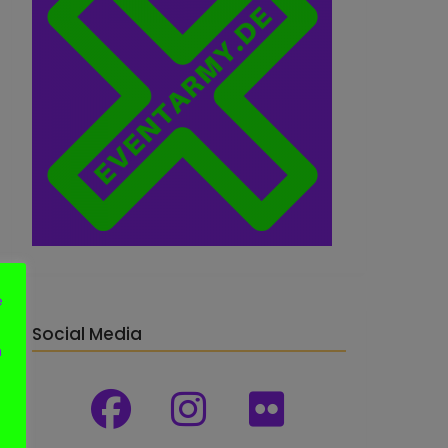
e
Social Media
n