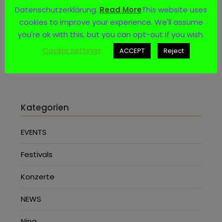
Datenschutzerklärung.
Read More
This website uses
Social Media
cookies to improve your experience. We'll assume
you're ok with this, but you can opt-out if you wish.
Cookie settings
ACCEPT
Reject
Kategorien
EVENTS
Festivals
Konzerte
NEWS
Nina