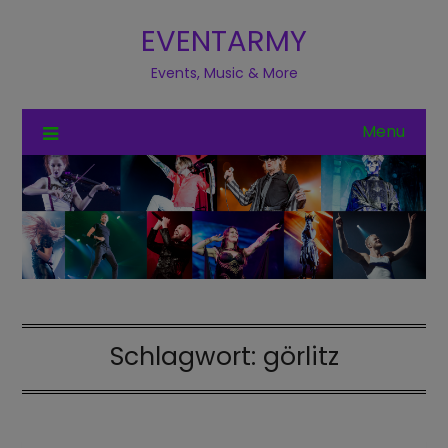
EVENTARMY
Events, Music & More
Menu
Schlagwort:
görlitz