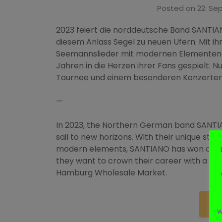
Posted on
22. Se
2023 feiert die norddeutsche Band SANTIAN
diesem Anlass Segel zu neuen Ufern. Mit ihre
Seemannslieder mit modernen Elementen v
Jahren in die Herzen ihrer Fans gespielt. 
Tournee und einem besonderen Konzerter
—
In 2023, the Northern German band SANTIA
sail to new horizons. With their unique sty
modern elements, SANTIANO has won over t
they want to crown their career with a su
Hamburg Wholesale Market.
Re
w