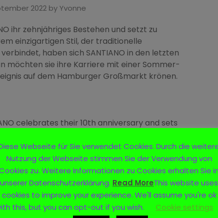
ptember 2022
by
Yvonne
O ihr zehnjähriges Bestehen und setzt zu
m einzigartigen Stil, der traditionelle
erbindet, haben sich SANTIANO in den letzten
Nun möchten sie ihre Karriere mit einer Sommer-
eignis auf dem Hamburger Großmarkt krönen.
NO celebrates their 10th anniversary and sets
le that combines traditional sea shanties with
he hearts of their fans in recent years. Now
Diese Webseite für Sie verwendet Cookies. Durch die weiter
mmer tour and a special concert event at the
Nutzung der Webseite stimmen Sie der Verwendung von
Cookies zu. Weitere Informationen zu Cookies erhalten Sie i
unserer Datenschutzerklärung.
Read More
This website uses
cookies to improve your experience. We'll assume you're ok
ad more
ith this, but you can opt-out if you wish.
Cookie settings