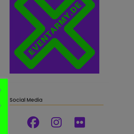
e
Social Media
n