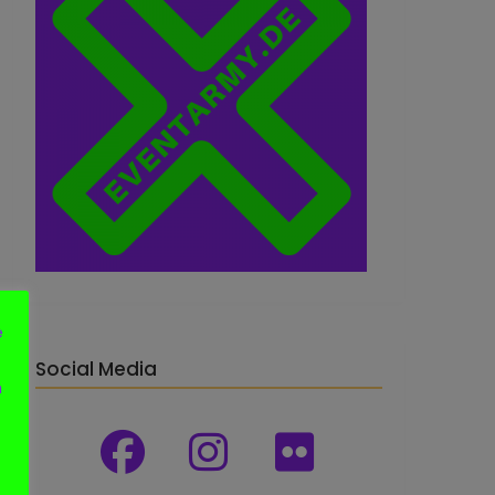
e
Social Media
n