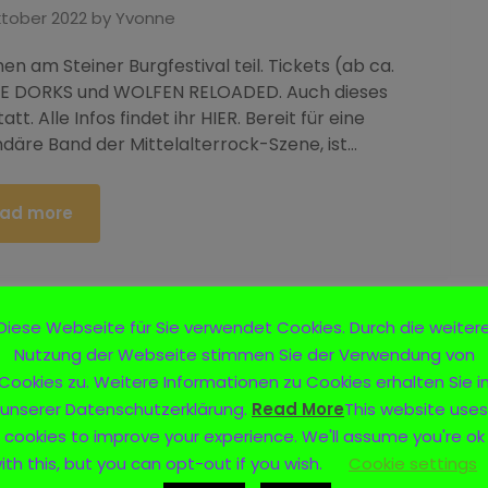
ktober 2022
by
Yvonne
 am Steiner Burgfestival teil. Tickets (ab ca.
d DIE DORKS und WOLFEN RELOADED. Auch dieses
att. Alle Infos findet ihr HIER. Bereit für eine
däre Band der Mittelalterrock-Szene, ist…
ad more
Diese Webseite für Sie verwendet Cookies. Durch die weiter
Nutzung der Webseite stimmen Sie der Verwendung von
Cookies zu. Weitere Informationen zu Cookies erhalten Sie i
unserer Datenschutzerklärung.
Read More
This website uses
cookies to improve your experience. We'll assume you're ok
ith this, but you can opt-out if you wish.
Cookie settings