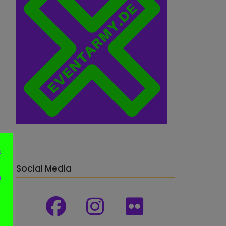
e
Social Media
n