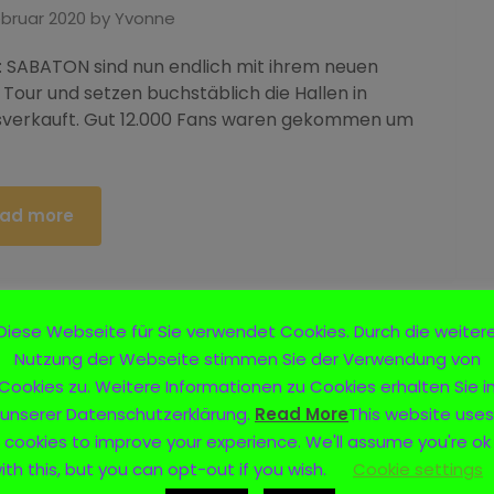
ebruar 2020
by
Yvonne
e: SABATON sind nun endlich mit ihrem neuen
Tour und setzen buchstäblich die Hallen in
sverkauft. Gut 12.000 Fans waren gekommen um
ad more
Diese Webseite für Sie verwendet Cookies. Durch die weiter
Nutzung der Webseite stimmen Sie der Verwendung von
Cookies zu. Weitere Informationen zu Cookies erhalten Sie i
unserer Datenschutzerklärung.
Read More
This website uses
cookies to improve your experience. We'll assume you're ok
ith this, but you can opt-out if you wish.
Cookie settings