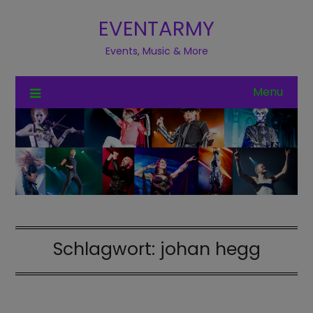
EVENTARMY
Events, Music & More
Menu
Schlagwort:
johan hegg