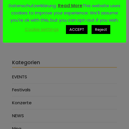
Datenschutzerklärung.
Read More
This website uses
Social Media
cookies to improve your experience. We'll assume
you're ok with this, but you can opt-out if you wish.
Cookie settings
ACCEPT
Reject
Kategorien
EVENTS
Festivals
Konzerte
NEWS
Nina