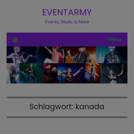
EVENTARMY
Events, Music & More
Menu
Schlagwort:
kanada