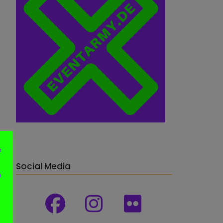
e
Social Media
n