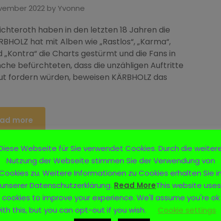
ovember 2022
by
Yvonne
chteroth haben in den letzten 18 Jahren die
BHOLZ hat mit Alben wie „Rastlos“, „Karma“,
 „Kontra“ die Charts gestürmt und die Fans in
he befürchteten, dass die unzähligen Auftritte
but fordern würden, beweisen KÄRBHOLZ das
ad more
Diese Webseite für Sie verwendet Cookies. Durch die weiter
Nutzung der Webseite stimmen Sie der Verwendung von
Cookies zu. Weitere Informationen zu Cookies erhalten Sie i
unserer Datenschutzerklärung.
Read More
This website uses
cookies to improve your experience. We'll assume you're ok
ith this, but you can opt-out if you wish.
Cookie settings