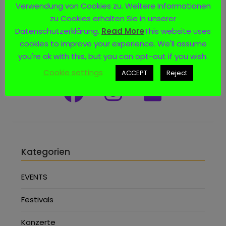
Verwendung von Cookies zu. Weitere Informationen
zu Cookies erhalten Sie in unserer
Datenschutzerklärung.
Read More
This website uses
cookies to improve your experience. We'll assume
Social Media
you're ok with this, but you can opt-out if you wish.
Cookie settings
ACCEPT
Reject
Kategorien
EVENTS
Festivals
Konzerte