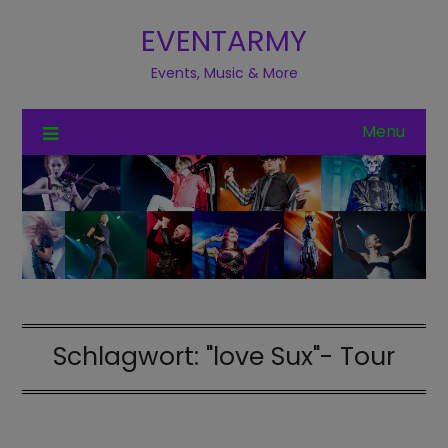
EVENTARMY
Events, Music & More
Menu
Schlagwort:
"love Sux"- Tour