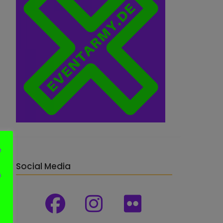
e
Social Media
n