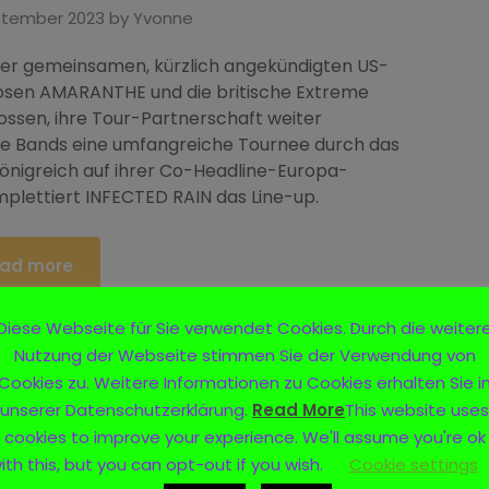
ptember 2023
by
Yvonne
er gemeinsamen, kürzlich angekündigten US-
osen AMARANTHE und die britische Extreme
en, ihre Tour-Partnerschaft weiter
de Bands eine umfangreiche Tournee durch das
Königreich auf ihrer Co-Headline-Europa-
mplettiert INFECTED RAIN das Line-up.
ad more
Diese Webseite für Sie verwendet Cookies. Durch die weiter
Nutzung der Webseite stimmen Sie der Verwendung von
Cookies zu. Weitere Informationen zu Cookies erhalten Sie i
unserer Datenschutzerklärung.
Read More
This website uses
cookies to improve your experience. We'll assume you're ok
ith this, but you can opt-out if you wish.
Cookie settings