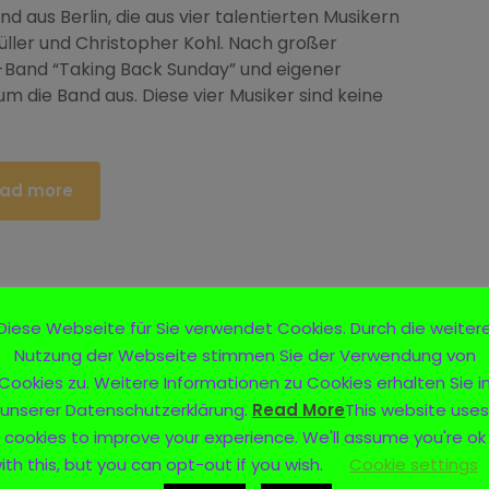
 aus Berlin, die aus vier talentierten Musikern
üller und Christopher Kohl. Nach großer
US-Band “Taking Back Sunday” und eigener
m die Band aus. Diese vier Musiker sind keine
ad more
Diese Webseite für Sie verwendet Cookies. Durch die weiter
Nutzung der Webseite stimmen Sie der Verwendung von
Cookies zu. Weitere Informationen zu Cookies erhalten Sie i
unserer Datenschutzerklärung.
Read More
This website uses
cookies to improve your experience. We'll assume you're ok
ith this, but you can opt-out if you wish.
Cookie settings