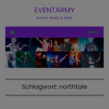
EVENTARMY
Events, Music & More
Menu
Schlagwort:
northtale