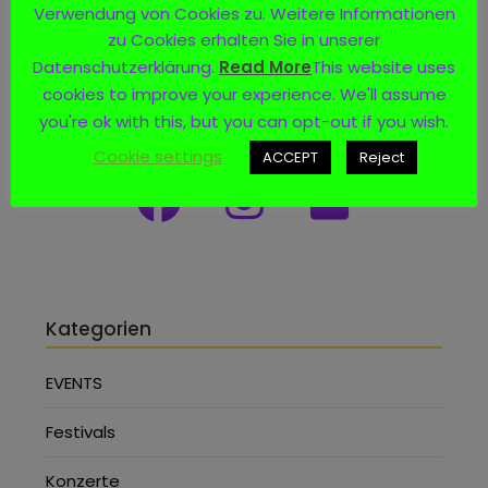
Verwendung von Cookies zu. Weitere Informationen
zu Cookies erhalten Sie in unserer
Datenschutzerklärung.
Read More
This website uses
cookies to improve your experience. We'll assume
Social Media
you're ok with this, but you can opt-out if you wish.
Cookie settings
ACCEPT
Reject
Kategorien
EVENTS
Festivals
Konzerte