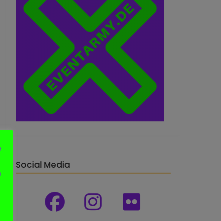
e
Social Media
n