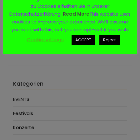
zu Cookies erhalten Sie in unserer
Datenschutzerklärung.
Read More
This website uses
cookies to improve your experience. We'll assume
Social Media
you're ok with this, but you can opt-out if you wish.
Cookie settings
ACCEPT
Reject
Kategorien
EVENTS
Festivals
Konzerte