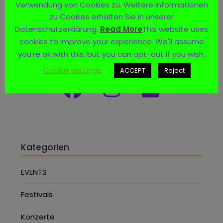
Verwendung von Cookies zu. Weitere Informationen
zu Cookies erhalten Sie in unserer
Datenschutzerklärung.
Read More
This website uses
cookies to improve your experience. We'll assume
Social Media
you're ok with this, but you can opt-out if you wish.
Cookie settings
ACCEPT
Reject
Kategorien
EVENTS
Festivals
Konzerte