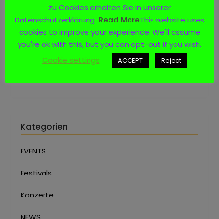
zu Cookies erhalten Sie in unserer
Datenschutzerklärung.
Read More
This website uses
Social Media
cookies to improve your experience. We'll assume
you're ok with this, but you can opt-out if you wish.
Cookie settings
ACCEPT
Reject
Kategorien
EVENTS
Festivals
Konzerte
NEWS