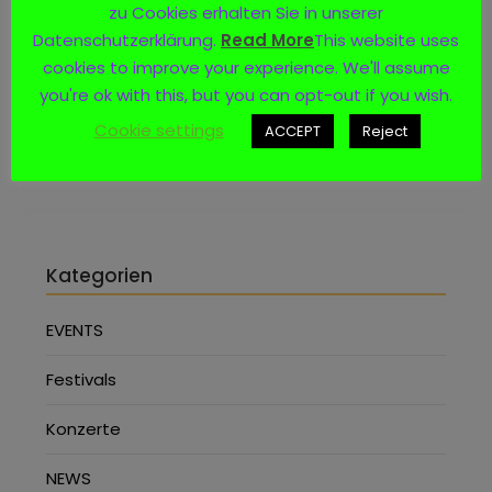
zu Cookies erhalten Sie in unserer
Datenschutzerklärung.
Read More
This website uses
Social Media
cookies to improve your experience. We'll assume
you're ok with this, but you can opt-out if you wish.
Cookie settings
ACCEPT
Reject
Kategorien
EVENTS
Festivals
Konzerte
NEWS