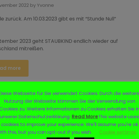
ovember 2022
by
Yvonne
 zurück. Am 10.03.2023 gibt es mit “Stunde Null”
tember 2023 geht STAUBKIND endlich wieder auf
schland mitreißen.
ad more
Diese Webseite für Sie verwendet Cookies. Durch die weiter
Nutzung der Webseite stimmen Sie der Verwendung von
Cookies zu. Weitere Informationen zu Cookies erhalten Sie i
unserer Datenschutzerklärung.
Read More
This website uses
cookies to improve your experience. We'll assume you're ok
ith this, but you can opt-out if you wish.
Cookie settings