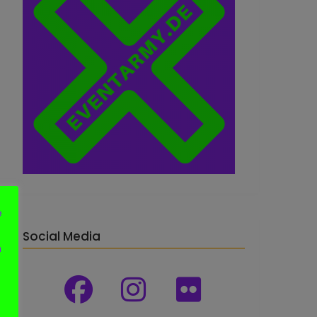
e
Social Media
n