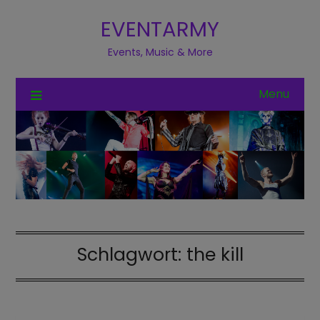
EVENTARMY
Events, Music & More
Menu
Schlagwort:
the kill