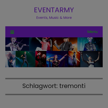
EVENTARMY
Events, Music & More
Menu
Schlagwort:
tremonti