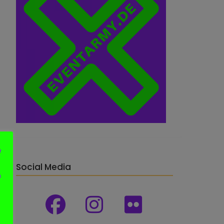
e
Social Media
n