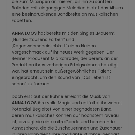
die zum Mitsingen animieren, bis hin zu sanften
Balladen mit eingängigen Melodien bietet das Album
eine beeindruckende Bandbreite an musikalischen
Facetten.
ANNA LOOS
hat bereits mit den Singles „Mauern“,
„Hunderttausend Farben“ und
„Regenwahrscheinlichkeit“ einen kleinen
Vorgeschmack auf ihr neues Werk gegeben. Der
Berliner Produzent Mic Schröder, der bereits an der
Produktion ihres vorherigen Erfolgsalbums beteiligt
war, hat erneut sein außergewöhnliches Talent
eingebracht, um den Sound von „Das Leben ist
schön“ zu formen.
Doch erst auf der Bühne erreicht die Musik von
ANNA LOOS
ihre volle Magie und entfaltet ihr wahres
Potenzial. Begleitet von einer begnadeten Band,
deren musikalisches Können auf höchstem Niveau
ist, erzeugt sie eine mitreißende und berührende
Atmosphäre, die die Zuschauerinnen und Zuschauer
in ihren Bann zieht. Ihre markante Stimme, gepaart