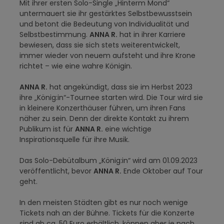
Mit ihrer ersten Solo-Single „Hinterm Mond“
untermauert sie ihr gestärktes Selbstbewusstsein
und betont die Bedeutung von Individualität und
Selbstbestimmung.
ANNA R.
hat in ihrer Karriere
bewiesen, dass sie sich stets weiterentwickelt,
immer wieder von neuem aufsteht und ihre Krone
richtet – wie eine wahre Königin.
ANNA R.
hat angekündigt, dass sie im Herbst 2023
ihre „König:in“-Tournee starten wird. Die Tour wird sie
in kleinere Konzerthäuser führen, um ihren Fans
näher zu sein. Denn der direkte Kontakt zu ihrem
Publikum ist für
ANNA R.
eine wichtige
Inspirationsquelle für ihre Musik.
Das Solo-Debütalbum „König:in“ wird am 01.09.2023
veröffentlicht, bevor
ANNA R.
Ende Oktober auf Tour
geht.
In den meisten Städten gibt es nur noch wenige
Tickets nah an der Bühne. Tickets für die Konzerte
sind ab ca. 50 Euro erhältlich, können aber je nach