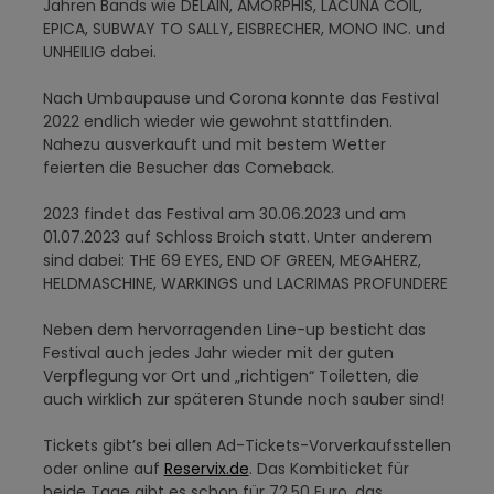
Jahren Bands wie DELAIN, AMORPHIS, LACUNA COIL,
EPICA, SUBWAY TO SALLY, EISBRECHER, MONO INC. und
UNHEILIG dabei.
Nach Umbaupause und Corona konnte das Festival
2022 endlich wieder wie gewohnt stattfinden.
Nahezu ausverkauft und mit bestem Wetter
feierten die Besucher das Comeback.
2023 findet das Festival am 30.06.2023 und am
01.07.2023 auf Schloss Broich statt. Unter anderem
sind dabei: THE 69 EYES, END OF GREEN, MEGAHERZ,
HELDMASCHINE, WARKINGS und LACRIMAS PROFUNDERE
Neben dem hervorragenden Line-up besticht das
Festival auch jedes Jahr wieder mit der guten
Verpflegung vor Ort und „richtigen“ Toiletten, die
auch wirklich zur späteren Stunde noch sauber sind!
Tickets gibt’s bei allen Ad-Tickets-Vorverkaufsstellen
oder online auf
Reservix.de
. Das Kombiticket für
beide Tage gibt es schon für 72,50 Euro, das