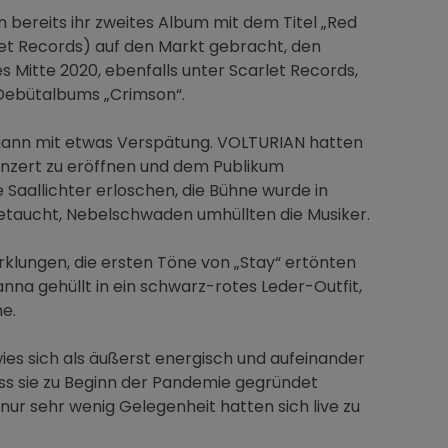
n bereits ihr zweites Album mit dem Titel „Red
et Records) auf den Markt gebracht, den
s Mitte 2020, ebenfalls unter Scarlet Records,
Debütalbums „Crimson“.
ann mit etwas Verspätung. VOLTURIAN hatten
onzert zu eröffnen und dem Publikum
e Saallichter erloschen, die Bühne wurde in
getaucht, Nebelschwaden umhüllten die Musiker.
erklungen, die ersten Töne von „Stay“ ertönten
nna gehüllt in ein schwarz-rotes Leder-Outfit,
ne.
es sich als äußerst energisch und aufeinander
ass sie zu Beginn der Pandemie gegründet
nur sehr wenig Gelegenheit hatten sich live zu