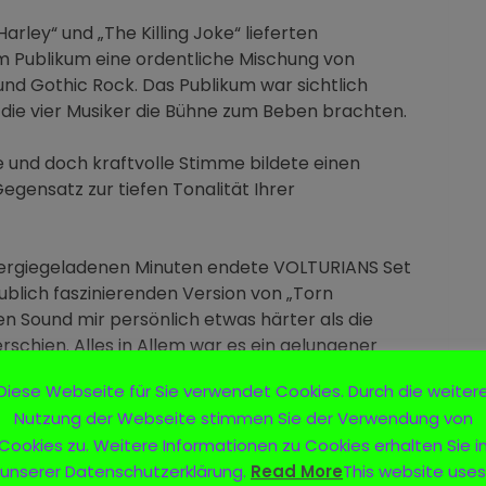
Harley“ und „The Killing Joke“ lieferten
 Publikum eine ordentliche Mischung von
nd Gothic Rock. Das Publikum war sichtlich
e die vier Musiker die Bühne zum Beben brachten.
e und doch kraftvolle Stimme bildete einen
egensatz zur tiefen Tonalität Ihrer
nergiegeladenen Minuten endete VOLTURIANS Set
ublich faszinierenden Version von „Torn
en Sound mir persönlich etwas härter als die
schien. Alles in Allem war es ein gelungener
rtynacht.
Diese Webseite für Sie verwendet Cookies. Durch die weiter
Nutzung der Webseite stimmen Sie der Verwendung von
Cookies zu. Weitere Informationen zu Cookies erhalten Sie i
unserer Datenschutzerklärung.
Read More
This website uses