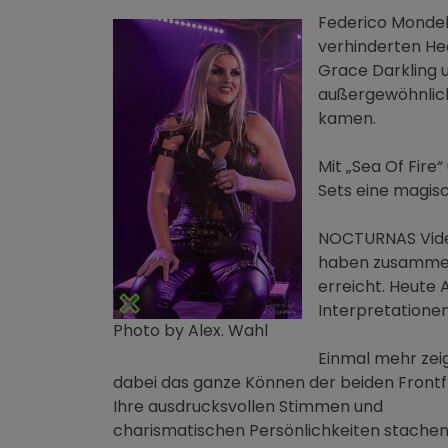
Federico Mondell
verhinderten He
Grace Darkling u
außergewöhnlich
kamen.
Mit „Sea Of Fire
Sets eine magis
NOCTURNAS Video
haben zusammen 
erreicht. Heute
Interpretationen
Photo by Alex. Wahl
Einmal mehr zeig
dabei das ganze Können der beiden Frontf
Ihre ausdrucksvollen Stimmen und
charismatischen Persönlichkeiten stache