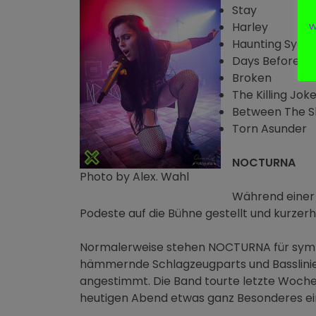
Stay
w
Harley
Haunting Sym
Days Before Yo
Broken
The Killing Jok
Between The S
Torn Asunder
NOCTURNA
Photo by Alex. Wahl
Während einer
Podeste auf die Bühne gestellt und kurzerh
Normalerweise stehen NOCTURNA für symph
hämmernde Schlagzeugparts und Basslinien
angestimmt. Die Band tourte letzte Woche 
heutigen Abend etwas ganz Besonderes ein