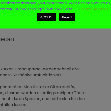
cookies to improve your experience. We'll assume you're ok
ith this, but you can opt-out if you wish.
Cookie settings
phony
ACCEPT
Reject
u Died
e
leepers
 kurzen Umbaupause wurden schnell drei
and in Sitzbänke umfunktioniert.
onischen Metal, starke Gitarrenriffs,
, diesmal wurden allerdings ruhigere Töne
noch durch Spanien, und hatte sich für den
fallen lassen.