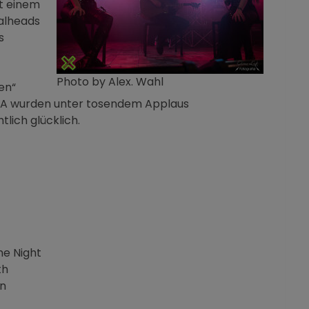
t einem
talheads
s
Photo by Alex. Wahl
en“
RNA wurden unter tosendem Applaus
lich glücklich.
he Night
th
en