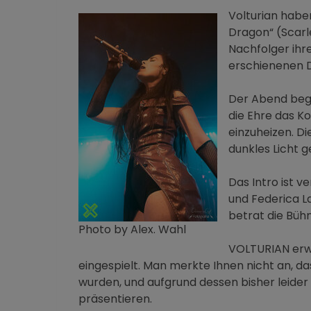
Volturian habe
Dragon“ (Scarl
Nachfolger ihre
erschienenen 
Der Abend beg
die Ehre das K
einzuheizen. Di
dunkles Licht 
Das Intro ist v
und Federica La
betrat die Büh
Photo by Alex. Wahl
VOLTURIAN erwi
eingespielt. Man merkte Ihnen nicht an, d
wurden, und aufgrund dessen bisher leider 
präsentieren.