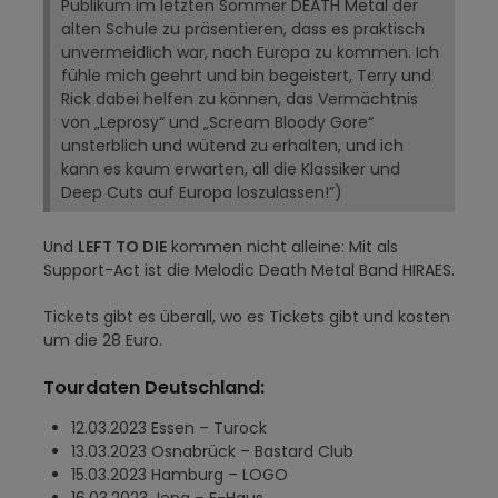
Publikum im letzten Sommer DEATH Metal der
alten Schule zu präsentieren, dass es praktisch
unvermeidlich war, nach Europa zu kommen. Ich
fühle mich geehrt und bin begeistert, Terry und
Rick dabei helfen zu können, das Vermächtnis
von „Leprosy“ und „Scream Bloody Gore“
unsterblich und wütend zu erhalten, und ich
kann es kaum erwarten, all die Klassiker und
Deep Cuts auf Europa loszulassen!”)
Und
LEFT TO DIE
kommen nicht alleine: Mit als
Support-Act ist die Melodic Death Metal Band HIRAES.
Tickets gibt es überall, wo es Tickets gibt und kosten
um die 28 Euro.
Tourdaten Deutschland:
12.03.2023 Essen – Turock
13.03.2023 Osnabrück – Bastard Club
15.03.2023 Hamburg – LOGO
16.03.2023 Jena – F-Haus