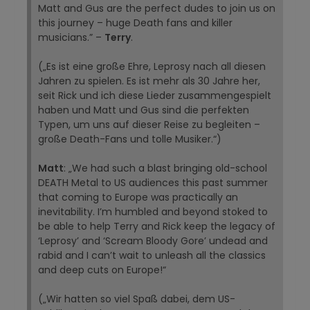
Matt and Gus are the perfect dudes to join us on
this journey – huge Death fans and killer
musicians.” –
Terry
.
(„Es ist eine große Ehre, Leprosy nach all diesen
Jahren zu spielen. Es ist mehr als 30 Jahre her,
seit Rick und ich diese Lieder zusammengespielt
haben und Matt und Gus sind die perfekten
Typen, um uns auf dieser Reise zu begleiten –
große Death-Fans und tolle Musiker.“)
Matt
: „We had such a blast bringing old-school
DEATH Metal to US audiences this past summer
that coming to Europe was practically an
inevitability. I’m humbled and beyond stoked to
be able to help Terry and Rick keep the legacy of
‘Leprosy’ and ‘Scream Bloody Gore’ undead and
rabid and I can’t wait to unleash all the classics
and deep cuts on Europe!“
(„Wir hatten so viel Spaß dabei, dem US-