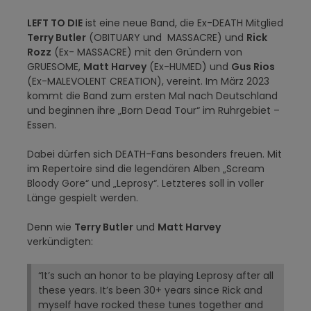
LEFT TO DIE
ist eine neue Band, die Ex-DEATH Mitglied
Terry Butler
(OBITUARY und MASSACRE) und
Rick
Rozz
(Ex- MASSACRE) mit den Gründern von
GRUESOME,
Matt Harvey
(Ex-HUMED) und
Gus Rios
(Ex-MALEVOLENT CREATION), vereint. Im März 2023
kommt die Band zum ersten Mal nach Deutschland
und beginnen ihre „Born Dead Tour“ im Ruhrgebiet –
Essen.
Dabei dürfen sich DEATH-Fans besonders freuen. Mit
im Repertoire sind die legendären Alben „Scream
Bloody Gore“ und „Leprosy“. Letzteres soll in voller
Länge gespielt werden.
Denn wie
Terry Butler
und
Matt Harvey
verkündigten:
“It’s such an honor to be playing Leprosy after all
these years. It’s been 30+ years since Rick and
myself have rocked these tunes together and