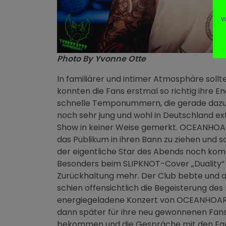
w
Photo By Yvonne Otte
In familiärer und intimer Atmosphäre sol
konnten die Fans erstmal so richtig ihre 
schnelle Temponummern, die gerade dazu
noch sehr jung und wohl in Deutschland e
Show in keiner Weise gemerkt. OCEANHOARS
das Publikum in ihren Bann zu ziehen und 
der eigentliche Star des Abends noch kom
Besonders beim SLIPKNOT-Cover „Duality“ g
Zurückhaltung mehr. Der Club bebte und al
schien offensichtlich die Begeisterung des 
energiegeladene Konzert von OCEANHOARSE
dann später für ihre neu gewonnenen Fans.
bekommen und die Gespräche mit den Fans