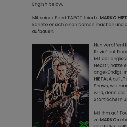
English below.
Mit seiner Band TAROT feierte
MARKO HIE
konnte er sich einen Namen machen und 
aufbauen.
Nun veröffentl
Rovio“ auf Finn
Mit der englis
Heart“, hatte e
angekündigt. Im
HIETALA
auf „T
Shows, wie man
wird, denn da
Startlöchern u
Mit ihm auf T
zu
MARKOs
ehe
darstellen sollt