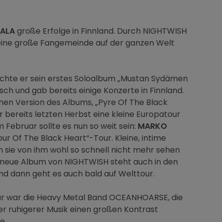
TALA
große Erfolge in Finnland. Durch NIGHTWISH
eine große Fangemeinde auf der ganzen Welt
ichte er sein erstes Soloalbum „Mustan Sydämen
isch und gab bereits einige Konzerte in Finnland.
chen Version des Albums, „Pyre Of The Black
r bereits letzten Herbst eine kleine Europatour
 Februar sollte es nun so weit sein:
MARKO
our Of The Black Heart“-Tour. Kleine, intime
 sie von ihm wohl so schnell nicht mehr sehen
s neue Album von NIGHTWISH steht auch in den
nd dann geht es auch bald auf Welttour.
our war die Heavy Metal Band OCEANHOARSE, die
r ruhigerer Musik einen großen Kontrast
e.