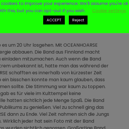
cookies to improve your experience. We'll assume you're ok
ith this, but you can opt-out if you wish.
Cookie settings
ACCEPT
Reject
lte es um 20 Uhr losgehen. Mit OCEANHOARSE
Energie abbauen. Die Band aus Finnland macht
 einladen mitzumachen. Auch wenn die Band
xtrem unbekannt ist, hatte man das während der
E schafften es innerhalb von kürzester Zeit
so ein bisschen konnte man kaum glauben, dass
men sollte. Die Stimmung war kaum zu toppen.
ab es für viele im Kulttempel keine
le hatten sichtlich jede Menge Spaß. Die Band
Publikums zu genießen. Viel zu schnell ging das
 dann zu Ende. Viel Zeit nahmen sich die Jungs
 Wirklich jeder hat sein Foto mit der Band
 wurden sichtlich genossen. Großartige Band,