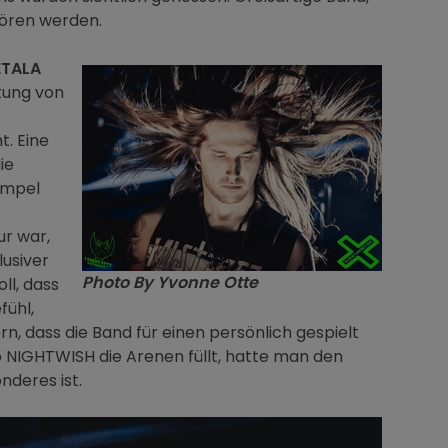
hören werden.
ETALA
tung von
t. Eine
ie
empel
ur war,
lusiver
Photo By Yvonne Otte
ll, dass
fühl,
rn, dass die Band für einen persönlich gespielt
o NIGHTWISH die Arenen füllt, hatte man den
nderes ist.