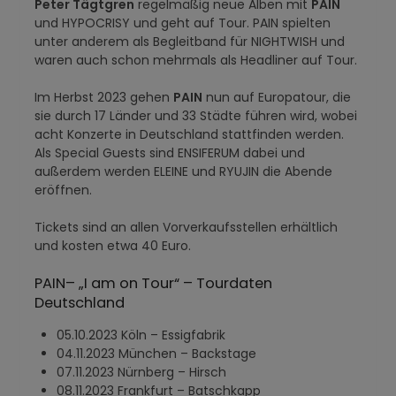
Peter Tägtgren
regelmäßig neue Alben mit
PAIN
und HYPOCRISY und geht auf Tour. PAIN spielten
unter anderem als Begleitband für NIGHTWISH und
waren auch schon mehrmals als Headliner auf Tour.
Im Herbst 2023 gehen
PAIN
nun auf Europatour, die
sie durch 17 Länder und 33 Städte führen wird, wobei
acht Konzerte in Deutschland stattfinden werden.
Als Special Guests sind ENSIFERUM dabei und
außerdem werden ELEINE und RYUJIN die Abende
eröffnen.
Tickets sind an allen Vorverkaufsstellen erhältlich
und kosten etwa 40 Euro.
PAIN– „I am on Tour“ – Tourdaten
Deutschland
05.10.2023 Köln – Essigfabrik
04.11.2023 München – Backstage
07.11.2023 Nürnberg – Hirsch
08.11.2023 Frankfurt – Batschkapp