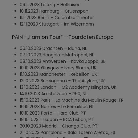
09.11.2023 Leipzig – Hellraiser
10.11.2023 Hamburg – Gruenspan
11.11.2023 Berlin – Columbia Theater
12.11.2023 Stuttgart – Im Wizemann
PAIN– „I am on Tour“ – Tourdaten Europa
06.10.2023 Drachten – Iduna, NL
07.10.2023 Hengelo – Metropool, NL
08.10.2023 Antwerpen – Kavka Zappa, BE
10.10.2023 Glasgow – Ivory Blacks, UK
11.10.2023 Manchester – Rebellion, UK
12.10.2023 Brimingham – The Asylum, UK
13.10.2023 London – O2 Academy Islington, UK
14.10.2023 Amstelveen – P60, NL
15.10.2023 Paris – La Machine du Moulin Rouge, FR
16.10.2023 Nantes – Le Ferraileur, FR
18.10.2023 Porto – Hard Club, PT
19.10. 023 Lissabon – RCA Lisbon, PT
20.10.2023 Madrid – Chango Club, PT
21.10.2023 Pamplona – Sala Totem Aretoa, ES