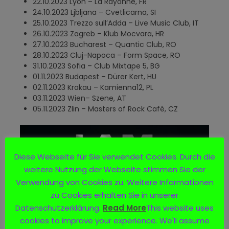
22.10.2023 Lyon – La Rayonne, FR
24.10.2023 Ljbljana – Cvetlicarna, SI
25.10.2023 Trezzo sull’Adda – Live Music Club, IT
26.10.2023 Zagreb – Klub Mocvara, HR
27.10.2023 Bucharest – Quantic Club, RO
28.10.2023 Cluj-Napoca – Form Space, RO
31.10.2023 Sofia – Club Mixtape 5, BG
01.11.2023 Budapest – Dürer Kert, HU
02.11.2023 Krakau – Kamienna12, PL
03.11.2023 Wien– Szene, AT
05.11.2023 Zlin – Masters of Rock Café, CZ
Diese Webseite für Sie verwendet Cookies. Durch die
weitere Nutzung der Webseite stimmen Sie der
Verwendung von Cookies zu. Weitere Informationen
zu Cookies erhalten Sie in unserer
Datenschutzerklärung.
Read More
This website uses
cookies to improve your experience. We'll assume