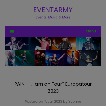
EVENTARMY
Events, Music & More
Menu
PAIN – „I am on Tour“ Europatour
2023
Posted on
7. Juli 2023
by
Yvonne