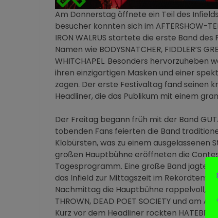
Am Donnerstag öffnete ein Teil des Infield
besucher konnten sich im AFTERSHOW-TENT
IRON WALRUS startete die erste Band des Fe
Namen wie BODYSNATCHER, FIDDLER’S GRE
WHITCHAPEL. Besonders hervorzuheben wa
ihren einzigartigen Masken und einer spe
zogen. Der erste Festivaltag fand seinen 
Headliner, die das Publikum mit einem gra
Der Freitag begann früh mit der Band GUTA
tobenden Fans feierten die Band tradition
Klobürsten, was zu einem ausgelassenen Sta
großen Hauptbühne eröffneten die Cont
Tagesprogramm. Eine große Band jagte di
das Infield zur Mittagszeit im Rekordtemp
Nachmittag die Hauptbühne rappelvoll, w
THROWN, DEAD POET SOCIETY und am Aben
Kurz vor dem Headliner rockten HATEBREE