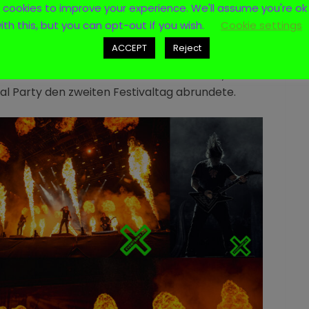
cookies to improve your experience. We'll assume you're ok
Toben. HEAVEN SHALL BURN als erster Headliner
ith this, but you can opt-out if you wish.
Cookie settings
rcle Pit auf, dem die Zuschauer nur zu gerne
Auftritt von KORN, die mit einer spektakulären
ACCEPT
Reject
sparenten LED-Leinwänden das Publikum restlos
ldete ZEAL & ARDOR auf der kleinen Bühne, bevor
al Party den zweiten Festivaltag abrundete.