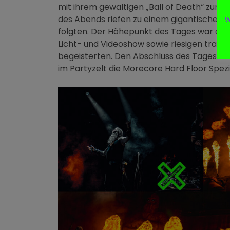
mit ihrem gewaltigen „Ball of Death“ zum 
w
des Abends riefen zu einem gigantischen Ci
folgten. Der Höhepunkt des Tages war der 
Licht- und Videoshow sowie riesigen tran
begeisterten. Den Abschluss des Tages bi
im Partyzelt die Morecore Hard Floor Spezi