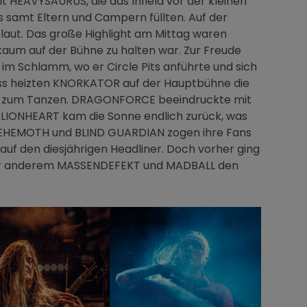
 HEAVYSAURUS, die das Infield vor der kleinen
s samt Eltern und Campern füllten. Auf der
aut. Das große Highlight am Mittag waren
kaum auf der Bühne zu halten war. Zur Freude
 im Schlamm, wo er Circle Pits anführte und sich
ss heizten KNORKATOR auf der Hauptbühne die
ns zum Tanzen. DRAGONFORCE beeindruckte mit
t LIONHEART kam die Sonne endlich zurück, was
BEHEMOTH und BLIND GUARDIAN zogen ihre Fans
 auf den diesjährigen Headliner. Doch vorher ging
nter anderem MASSENDEFEKT und MADBALL den