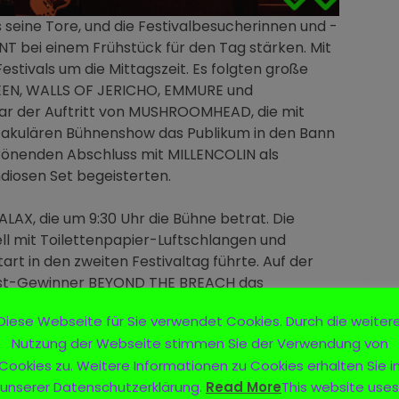
s seine Tore, und die Festivalbesucherinnen und -
 bei einem Frühstück für den Tag stärken. Mit
stivals um die Mittagszeit. Es folgten große
EN, WALLS OF JERICHO, EMMURE und
r der Auftritt von MUSHROOMHEAD, die mit
ktakulären Bühnenshow das Publikum in den Bann
krönenden Abschluss mit MILLENCOLIN als
ndiosen Set begeisterten.
LAX, die um 9:30 Uhr die Bühne betrat. Die
ell mit Toilettenpapier-Luftschlangen und
rt in den zweiten Festivaltag führte. Auf der
est-Gewinner BEYOND THE BREACH das
e nächste: PALEFACE SWISS und NASTY füllten
Diese Webseite für Sie verwendet Cookies. Durch die weiter
o. Mit EMIL BULLS und SPIRITBOX war am
Nutzung der Webseite stimmen Sie der Verwendung von
ährend auf der kleineren Bühne unter anderem
Cookies zu. Weitere Informationen zu Cookies erhalten Sie i
d BUTCHER BABIES die Besucher begeisterten.
unserer Datenschutzerklärung.
Read More
This website uses
D die Hauptbühne und brachten das Publikum