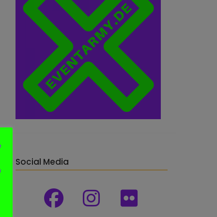
e
Social Media
n