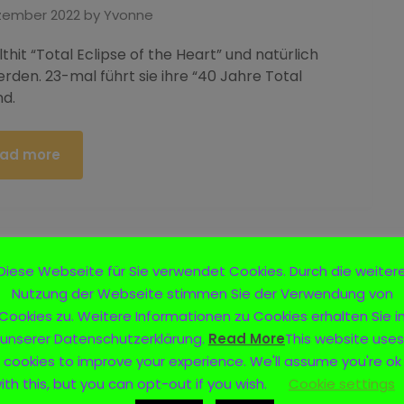
zember 2022
by
Yvonne
it “Total Eclipse of the Heart” und natürlich
rden. 23-mal führt sie ihre “40 Jahre Total
nd.
ad more
Diese Webseite für Sie verwendet Cookies. Durch die weiter
Nutzung der Webseite stimmen Sie der Verwendung von
Cookies zu. Weitere Informationen zu Cookies erhalten Sie i
unserer Datenschutzerklärung.
Read More
This website uses
cookies to improve your experience. We'll assume you're ok
ith this, but you can opt-out if you wish.
Cookie settings