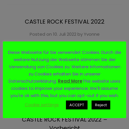
CASTLE ROCK FESTIVAL 2022
Posted on
10. Juli 2022
by
Yvonne
Das CASTLE ROCK FESTIVAL hat nun schon einige
Diese Webseite für Sie verwendet Cookies. Durch die
Jahre auf dem Buckel. Dieses Jahr konnte man nun
weitere Nutzung der Webseite stimmen Sie der
endlich das 20-jährige Jubiläum feiern, was leider
Verwendung von Cookies zu. Weitere Informationen
wegen Corona zweimal verschoben werden musste.
…
zu Cookies erhalten Sie in unserer
Datenschutzerklärung.
Read More
This website uses
cookies to improve your experience. We'll assume
Read more
you're ok with this, but you can opt-out if you wish.
Cookie settings
ACCEPT
Reject
CASTLE ROCK FESTIVAL 2022 –
Vorbericht