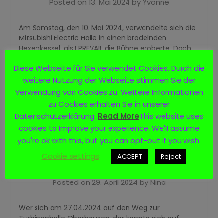
Posted on
13. Mai 2024
by
Yvonne
Am Samstag, den 10. Mai 2024, verwandelte sich die
Mitsubishi Electric Halle in einen brodelnden
Hexenkessel, als I PREVAIL die Bühne eroberte. Doch
bevor die Hauptband die Bühne betrat, heizten zwei
Diese Webseite für Sie verwendet Cookies. Durch die
talentierte Vorgruppen die Menge ordentlich ein.
weitere Nutzung der Webseite stimmen Sie der
Verwendung von Cookies zu. Weitere Informationen
Read more
zu Cookies erhalten Sie in unserer
Datenschutzerklärung.
Read More
This website uses
cookies to improve your experience. We'll assume
you're ok with this, but you can opt-out if you wish.
BEYOND THE BLACK – Turbinenhalle,
Cookie settings
ACCEPT
Reject
Oberhausen 27.04.2024
Posted on
29. April 2024
by
Nina
Wer sich am 27.04.2024 auf den Weg zur