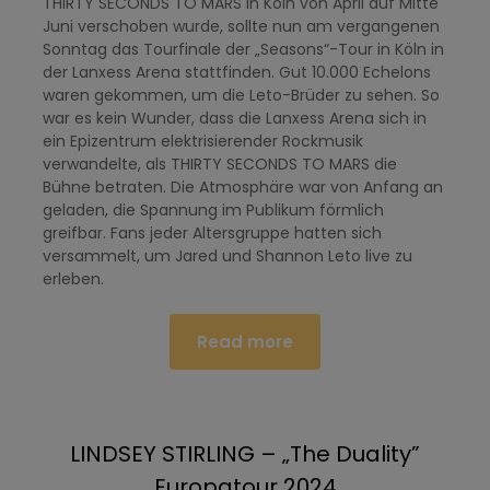
THIRTY SECONDS TO MARS in Köln von April auf Mitte
Juni verschoben wurde, sollte nun am vergangenen
Sonntag das Tourfinale der „Seasons“-Tour in Köln in
der Lanxess Arena stattfinden. Gut 10.000 Echelons
waren gekommen, um die Leto-Brüder zu sehen. So
war es kein Wunder, dass die Lanxess Arena sich in
ein Epizentrum elektrisierender Rockmusik
verwandelte, als THIRTY SECONDS TO MARS die
Bühne betraten. Die Atmosphäre war von Anfang an
geladen, die Spannung im Publikum förmlich
greifbar. Fans jeder Altersgruppe hatten sich
versammelt, um Jared und Shannon Leto live zu
erleben.
Read more
LINDSEY STIRLING – „The Duality”
Europatour 2024