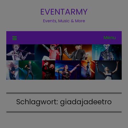
EVENTARMY
Events, Music & More
Menu
Schlagwort:
giadajadeetro