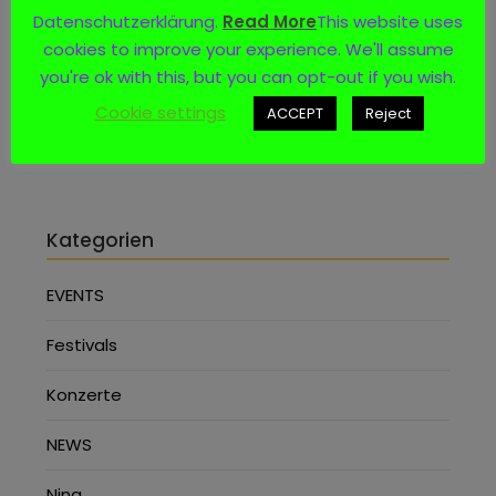
Datenschutzerklärung.
Read More
This website uses
Social Media
cookies to improve your experience. We'll assume
you're ok with this, but you can opt-out if you wish.
Cookie settings
ACCEPT
Reject
Kategorien
EVENTS
Festivals
Konzerte
NEWS
Nina