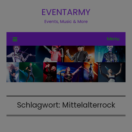
EVENTARMY
Events, Music & More
Menu
Schlagwort:
Mittelalterrock