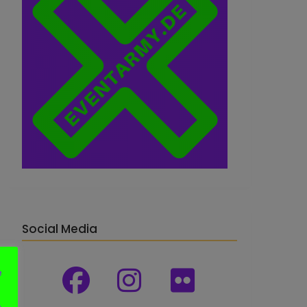
Social Media
e
n