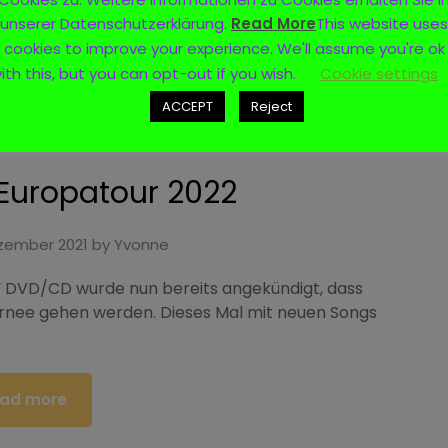
unserer Datenschutzerklärung.
Read More
This website uses
cookies to improve your experience. We'll assume you're ok
ad more
ith this, but you can opt-out if you wish.
Cookie settings
ACCEPT
Reject
Europatour 2022
zember 2021
by
Yvonne
“ DVD/CD wurde nun bereits angekündigt, dass
rnee gehen werden. Dieses Mal mit neuen Songs
ad more