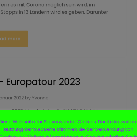
rn es mit Corona möglich sein wird, im
topps in 13 Ländern wird es geben. Darunter
ad more
- Europatour 2023
Januar 2022
by
Yvonne
uropa 2023, Man hat das Gefühl TARJA ist immer
wurden auch für Europa eine ganze Reihe an
Diese Webseite für Sie verwendet Cookies. Durch die weiter
ber die Anzahl der Termine in Europa sehr
Nutzung der Webseite stimmen Sie der Verwendung von
Cookies zu. Weitere Informationen zu Cookies erhalten Sie i