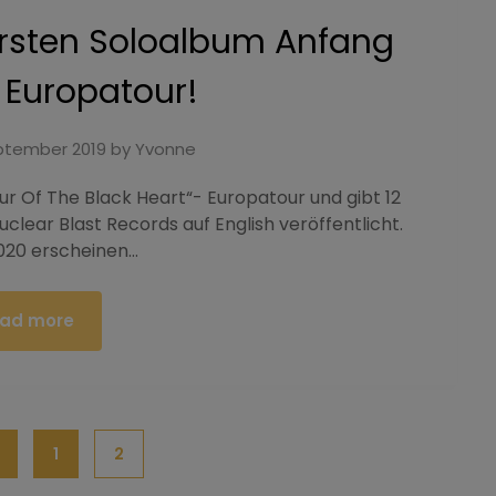
rsten Soloalbum Anfang
 Europatour!
ptember 2019
by
Yvonne
r Of The Black Heart“- Europatour und gibt 12
uclear Blast Records auf English veröffentlicht.
020 erscheinen…
ad more
1
2