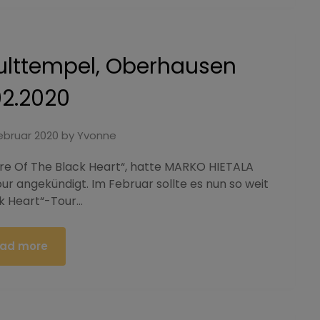
ulttempel, Oberhausen
02.2020
Februar 2020
by
Yvonne
yre Of The Black Heart“, hatte MARKO HIETALA
our angekündigt. Im Februar sollte es nun so weit
ck Heart“-Tour…
ad more