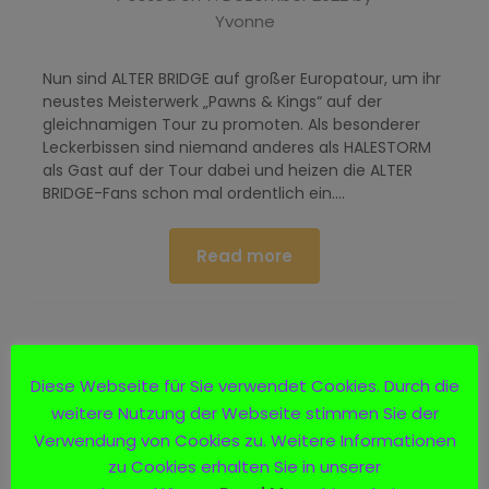
Yvonne
Nun sind ALTER BRIDGE auf großer Europatour, um ihr
neustes Meisterwerk „Pawns & Kings“ auf der
gleichnamigen Tour zu promoten. Als besonderer
Leckerbissen sind niemand anderes als HALESTORM
als Gast auf der Tour dabei und heizen die ALTER
BRIDGE-Fans schon mal ordentlich ein….
Read more
Diese Webseite für Sie verwendet Cookies. Durch die
weitere Nutzung der Webseite stimmen Sie der
Verwendung von Cookies zu. Weitere Informationen
zu Cookies erhalten Sie in unserer