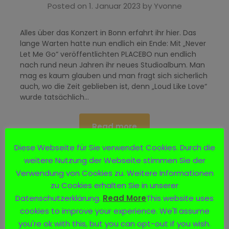
Posted on
1. Januar 2023
by
Yvonne
Alles über das Konzert in Bonn erfahrt ihr hier. Das
lange Warten hatte nun endlich ein Ende: Mit „Never
Let Me Go“ veröffentlichten PLACEBO nun endlich
nach rund neun Jahren ihr neues Studioalbum. Man
mag es kaum glauben und man fragt sich sicherlich
auch, wo die Zeit geblieben ist, denn „Loud Like Love“
wurde tatsächlich…
Read more
Diese Webseite für Sie verwendet Cookies. Durch die
weitere Nutzung der Webseite stimmen Sie der
Verwendung von Cookies zu. Weitere Informationen
PLACEBO – Lanxess Arena, Köln
zu Cookies erhalten Sie in unserer
07.11.2022
Datenschutzerklärung.
Read More
This website uses
cookies to improve your experience. We'll assume
Posted on
13. November 2022
by
you're ok with this, but you can opt-out if you wish.
Yvonne