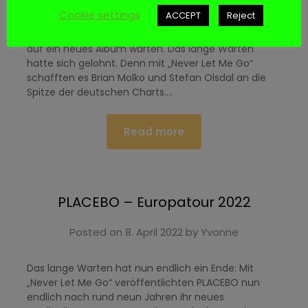
Cookie settings
ACCEPT
Reject
Ganze neun Jahre mussten die Fans von PLACEBO
auf ein neues Album warten. Das lange Warten
hatte sich gelohnt. Denn mit „Never Let Me Go“
schafften es Brian Molko und Stefan Olsdal an die
Spitze der deutschen Charts….
Read more
PLACEBO – Europatour 2022
Posted on
8. April 2022
by
Yvonne
Das lange Warten hat nun endlich ein Ende: Mit
„Never Let Me Go“ veröffentlichten PLACEBO nun
endlich nach rund neun Jahren ihr neues