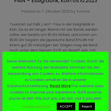
PAIN – Essigfabrik, Köln 05.10.2023
Posted on
7. Oktober 2023
by
Yvonne
Tourstart zur PAIN „I am“-Tour in der Essigfabrik in
Köln. Da es ein langer Abend mit vier Bands werden
sollte, war bereits um 18 Uhr Einlass, und schon um
18:30 Uhr begann die japanische Band RYUJIN mit
ihrem gut 30-minütigen Set. Einigen mag die Band
noch unter dem Namen GYZE ein Begriff sein, mit
dem sie schon mehrfach in Deutschland unterwegs
waren. …
Diese Webseite für Sie verwendet Cookies. Durch die
weitere Nutzung der Webseite stimmen Sie der
Verwendung von Cookies zu. Weitere Informationen
Read more
zu Cookies erhalten Sie in unserer
Datenschutzerklärung.
Read More
This website uses
cookies to improve your experience. We'll assume
you're ok with this, but you can opt-out if you wish.
AVATAR – „The Great Metal Circus“–
Cookie settings
ACCEPT
Reject
Europartour 2024