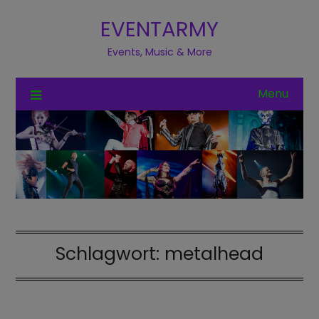
EVENTARMY
Events, Music & More
Menu
Schlagwort:
metalhead