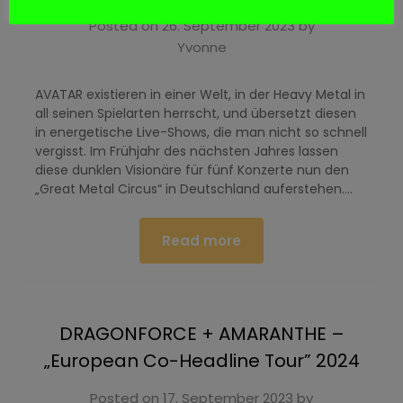
Posted on
26. September 2023
by
Yvonne
AVATAR existieren in einer Welt, in der Heavy Metal in
all seinen Spielarten herrscht, und übersetzt diesen
in energetische Live-Shows, die man nicht so schnell
vergisst. Im Frühjahr des nächsten Jahres lassen
diese dunklen Visionäre für fünf Konzerte nun den
„Great Metal Circus“ in Deutschland auferstehen….
Read more
DRAGONFORCE + AMARANTHE –
„European Co-Headline Tour” 2024
Posted on
17. September 2023
by